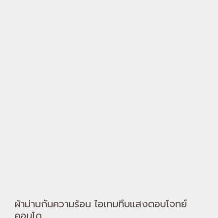
ผ้าม่านกันความร้อน ไอเทมทึบแสงตอบโจทย์
คอนโด