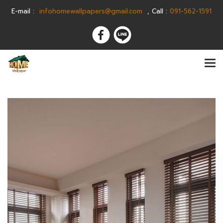
E-m
ail :
infohomewallpapers@gmail.com
,
C
all :
091-562-1591