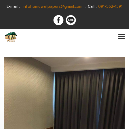
E-m
ail :
infohomewallpapers@gmail.com
,
C
all :
091-562-1591