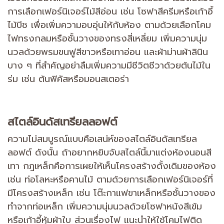
การเลือกเฟอร์นิเจอร์ไม้สีอ่อน เช่น โซฟาสีครีมหรือเก้าอี้
ไม้บีช เพื่อเพิ่มความอบอุ่นให้กับห้อง ตามด้วยเลือกโคม
ไฟทรงกลมหรือชั้นวางของทรงสี่เหลี่ยม เพิ่มความนุ่ม
นวลด้วยพรมขนฟูสีขาวหรือเทาอ่อน และผ้าม่านผ้าลินิน
บาง ๆ ที่สำคัญอย่าลืมเพิ่มความมีชีวิตชีวาด้วยต้นไม้ใน
ร่ม เช่น ต้นฟิคัสหรือมอนสเตอร่า
สไตล์อินดัสเทรียลลอฟต์
ความไม่สมบูรณ์แบบคือเสน่ห์ของสไตล์อินดัสเทรียล
ลอฟต์ ดังนั้น ถ้าอยากหยิบจับสไตล์นี้มาแต่งห้องนอนสี
เทา กฎเหล็กคือการเผยให้เห็นโครงสร้างดั้งเดิมของห้อง
เช่น ท่อโลหะหรือคานไม้ ตามด้วยการเลือกเฟอร์นิเจอร์ที่
มีโครงสร้างเหล็ก เช่น โต๊ะกาแฟขาเหล็กหรือชั้นวางของ
ทำจากท่อเหล็ก เพิ่มความนุ่มนวลด้วยโซฟาหนังสีเข้ม
หรือเก้าอี้หุ้มผ้าใบ ส่วนเรื่องไฟ แนะนำให้ใช้โคมไฟติด