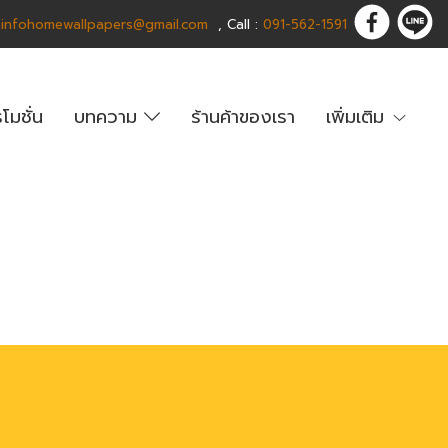
:
infohomewallpapers@gmail.com
,
C
all :
091-562-1591
โมชั่น
บทความ
ร้านค้าของเรา
เพิ่มเติม