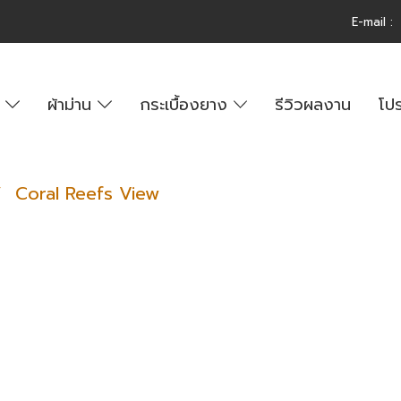
E-m
ail 
์
ผ้าม่าน
กระเบื้องยาง
รีวิวผลงาน
โปร
Coral Reefs View